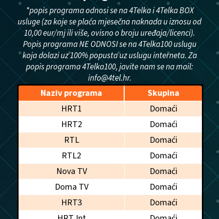
*popis programa odnosi se na 4Telka i 4Telka BOX
usluge (za koje se plaća mjesečna naknada u iznosu od
10,00 eur/mj ili više, ovisno o broju uređaja/licenci).
Popis programa NE ODNOSI se na 4Telka100 uslugu
koja dolazi uz 100% popusta uz uslugu interneta. Za
popis programa 4Telka100, javite nam se na mail:
info@4tel.hr.
Naziv programa
Skupina
HRT1
Domaći
HRT2
Domaći
RTL
Domaći
RTL2
Domaći
Nova TV
Domaći
Doma TV
Domaći
HRT3
Domaći
HRT Int
Domaći