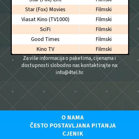
Star (Fox) Movies
Filmski
Viasat Kino (TV1000)
Filmski
SciFi
Filmski
Good Times
Filmski
Kino TV
Filmski
Za više informacija o paketima, cijenama i
dostupnosti slobodno nas kontaktirajte na:
info@4tel.hr.
O NAMA
ČESTO POSTAVLJANA PITANJA
CJENIK