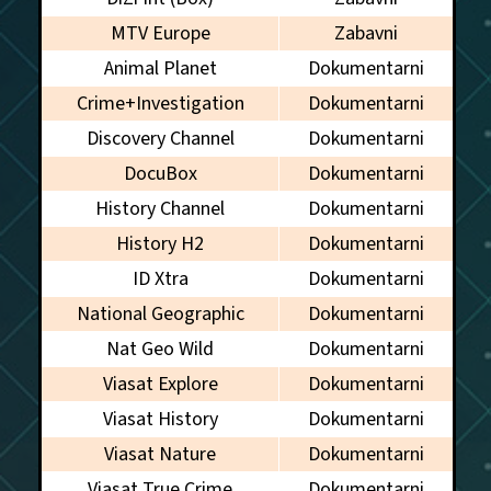
MTV Europe
Zabavni
Animal Planet
Dokumentarni
Crime+Investigation
Dokumentarni
Discovery Channel
Dokumentarni
DocuBox
Dokumentarni
History Channel
Dokumentarni
History H2
Dokumentarni
ID Xtra
Dokumentarni
National Geographic
Dokumentarni
Nat Geo Wild
Dokumentarni
Viasat Explore
Dokumentarni
Viasat History
Dokumentarni
Viasat Nature
Dokumentarni
Viasat True Crime
Dokumentarni