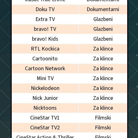
Doku TV
Dokumentarni
Extra TV
Glazbeni
bravo! TV
Glazbeni
bravo! Kids
Glazbeni
RTL Kockica
Za klince
Cartoonito
Za klince
Cartoon Network
Za klince
Mini TV
Za klince
Nickelodeon
Za klince
Nick Junior
Za klince
Nicktoons
Za klince
CineStar TV1
Filmski
CineStar TV2
Filmski
CineStar Action & Thriller
Filmski