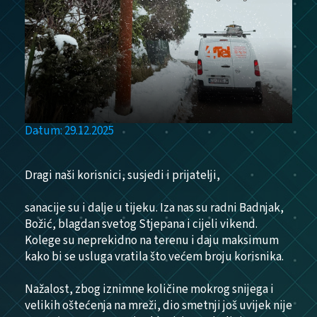
Datum: 29.12.2025
Dragi naši korisnici, susjedi i prijatelji,
sanacije su i dalje u tijeku. Iza nas su radni Badnjak,
Božić, blagdan svetog Stjepana i cijeli vikend.
Kolege su neprekidno na terenu i daju maksimum
kako bi se usluga vratila što većem broju korisnika.
Nažalost, zbog iznimne količine mokrog snijega i
velikih oštećenja na mreži, dio smetnji još uvijek nije