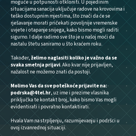
moguće u potpunosti otkloniti. U pojedinim
situacijama sanacija uključuje radove na krovovima i
teško dostupnim mjestima, što znači da će se
rješavanje morati pričekati povoljnije vremenske
uvjete i otapanje snijega, kako bismo mogli raditi
sigurno. I dalje radimo sve što je u našoj moći da
nastalu štetu saniramo u što kraćem roku.
Također,
želimo naglasiti koliko je važno da se
svaka smetnja prijavi
. Ako kvar nije prijavljen,
nažalost ne možemo znati da postoji.
Molimo Vas da sve poteškoće prijavite na:
podrska@4tel.hr
, uz ime i prezime vlasnika
priključka te kontakt broj, kako bismo Vas mogli
evidentirati i povratno kontaktirati.
Hvala Vam na strpljenju, razumijevanju i podršci u
ovoj izvanrednoj situaciji.