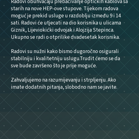
Radovi obuhvaćaju prebacivanje optičkih kablova sa
starih na nove HEP-ove stupove. Tijekom radova
moguć je prekid usluge u razdoblju između 9 i 14
sati. Radovi će utjecati na dio korisnika u ulicama
Giznik, Lijeviokićki odvojak i Alojzija Stepinca.
Ukupno se radi o otprilike dvadesetak korisnika.
Radovi su nužni kako bismo dugoročno osigurali
stabilniju i kvalitetniju uslugu.Trudit ćemo se da
sve bude završeno što je prije moguće.
Zahvaljujemo na razumijevanju i strpljenju. Ako
imate dodatnih pitanja, slobodno nam se javite.