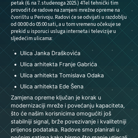
petak (6. na 7. studenoga 2025.) 4Tel tehnički tim
provodit će radove na zamjeni mrežne opreme na
čvorištu u Perivoju. Radovi će se odvijati u razdoblju
od 00:00 do 05:00 sati, a u tom vremenu očekuje se
prekid u isporuci usluga interneta i televizije u
sljedećim ulicama:
Ulica Janka Draškovića
Ulica arhitekta Franje Gabrića
Ulica arhitekta Tomislava Odaka
Ulica arhitekta Ede Šena
Zamjena opreme ključan je korak u
modernizaciji mreže i povećanju kapaciteta,
što će našim korisnicima omogućiti još
stabilniji signal, brže povezivanje i kvalitetniji
prijenos podataka. Radove smo planirali u
noćnim satima kako bismo što manje utjecali